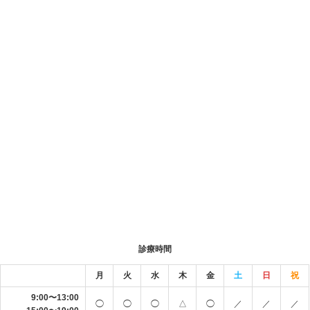
診療時間
月
火
水
木
金
土
日
祝
9:00〜13:00
◯
◯
◯
△
◯
／
／
／