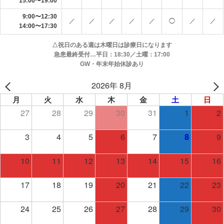
15:00〜19:00
9:00〜12:30
／
／
／
／
／
◯
／
／
14:00〜17:30
△祝日のある週は木曜日は診療日になります
急患最終受付…平日：18:30／土曜：17:00
GW・年末年始休診あり
2026年 8月
月
火
水
木
金
土
日
27
28
29
30
31
1
2
3
4
5
6
7
9
8
10
11
12
13
14
15
16
17
18
19
20
21
22
23
24
25
26
27
28
29
30