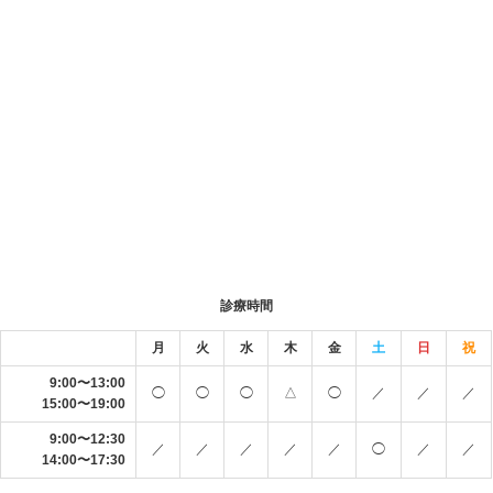
診療時間
月
火
水
木
金
土
日
祝
9:00〜13:00
◯
◯
◯
△
◯
／
／
／
15:00〜19:00
9:00〜12:30
／
／
／
／
／
◯
／
／
14:00〜17:30