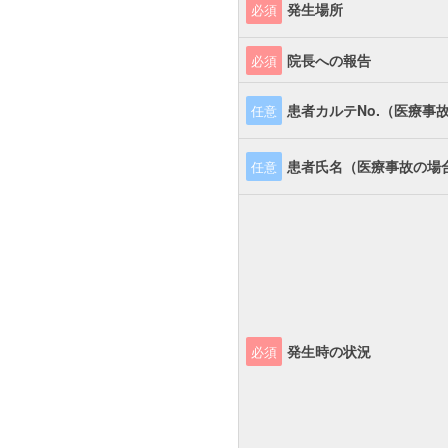
発生場所
必須
院長への報告
必須
患者カルテNo.（医療事
任意
患者氏名（医療事故の場
任意
発生時の状況
必須