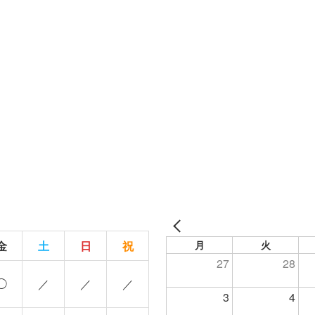
金
土
日
祝
月
火
27
28
◯
／
／
／
3
4